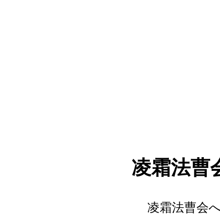
凌霜法曹
凌霜法曹会