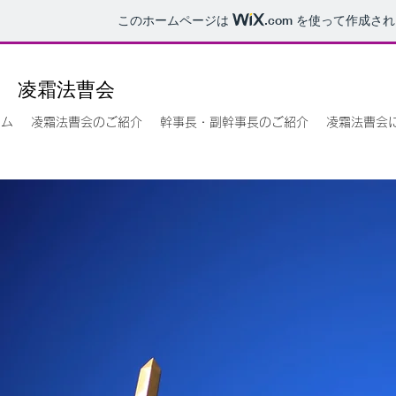
このホームページは
.com
を使って作成され
凌霜法曹会
ーム
凌霜法曹会のご紹介
幹事長・副幹事長のご紹介
凌霜法曹会