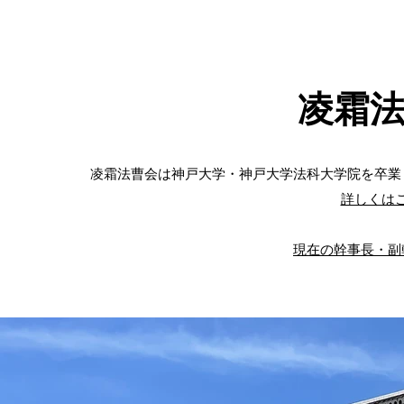
凌霜
凌霜法曹会は神戸大学・神戸大学法科大学院を卒業
詳しくは
​​現在の幹事長